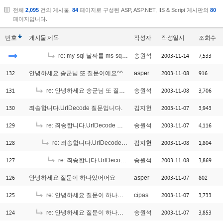
전체
2,095
건의 게시물,
84
페이지로 구성된 ASP, ASP.NET, IIS & Script 게시판의
80
페이지입니다.
번호
게시물
제목
작성자
작성일시
조회수
2003-11-14
7,533
re: my-sql 날짜를 ms-sql로 가지고 왔는데...
송원석
132
2003-11-08
916
안녕하세요 송군님 또 질문이에요^^
asper
131
2003-11-08
3,706
re: 안녕하세요 송군님 또 질문이에요^^
송원석
130
2003-11-07
3,943
죄송합니다.UrlDecode 질문입니다.
김지헌
129
2003-11-07
4,116
re: 죄송합니다.UrlDecode 질문입니다.
송원석
128
2003-11-08
1,804
re: 죄송합니다.UrlDecode 질문입니다.
김지헌
127
2003-11-08
3,869
re: 죄송합니다.UrlDecode 질문입니다.
송원석
126
2003-11-07
802
안녕하세요 질문이 하나있어어요
asper
125
2003-11-07
3,733
re: 안녕하세요 질문이 하나있어어요
cipas
124
2003-11-07
3,853
re: 안녕하세요 질문이 하나있어어요
송원석