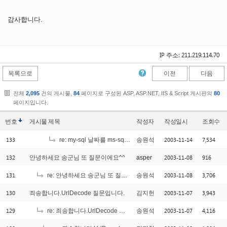
감사합니다.
IP 주소: 211.219.114.70
목록으로
이전
다음
전체
2,095
건의 게시물,
84
페이지로 구성된 ASP, ASP.NET, IIS & Script 게시판의
80
페이지입니다.
번호
게시물
제목
작성자
작성일시
조회수
133
2003-11-14
7,534
re: my-sql 날짜를 ms-sql로 가지고 왔는데...
송원석
132
2003-11-08
916
안녕하세요 송군님 또 질문이에요^^
asper
131
2003-11-08
3,706
re: 안녕하세요 송군님 또 질문이에요^^
송원석
130
2003-11-07
3,943
죄송합니다.UrlDecode 질문입니다.
김지헌
129
2003-11-07
4,116
re: 죄송합니다.UrlDecode 질문입니다.
송원석