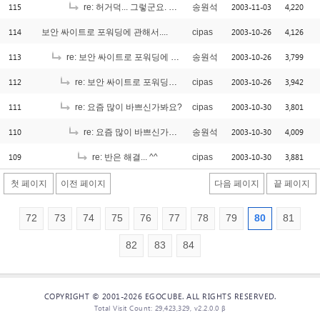
115
2003-11-03
4,220
re: 허거덕... 그렇군요. 그런데 조금 이상한 점이... ^_^;;;
송원석
114
2003-10-26
4,126
보안 싸이트로 포워딩에 관해서....
cipas
113
2003-10-26
3,799
re: 보안 싸이트로 포워딩에 관해서....
송원석
112
2003-10-26
3,942
re: 보안 싸이트로 포워딩에 관해서....
cipas
111
2003-10-30
3,801
re: 요즘 많이 바쁘신가봐요?
cipas
110
2003-10-30
4,009
re: 요즘 많이 바쁘신가봐요?
송원석
109
2003-10-30
3,881
re: 반은 해결... ^^
cipas
첫 페이지
이전 페이지
다음 페이지
끝 페이지
72
73
74
75
76
77
78
79
80
81
82
83
84
COPYRIGHT © 2001-2026 EGOCUBE. ALL RIGHTS RESERVED.
Total Visit Count: 29,423,329, v2.2.0.0 β