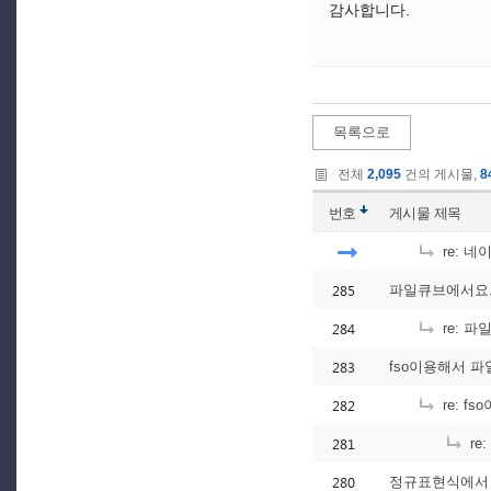
감사합니다.
목록으로
전체
2,095
건의 게시물,
8
번호
게시물
제목
re: 
285
파일큐브에서요
284
re: 
283
fso이용해서 파
282
re: f
281
re
280
정규표현식에서 