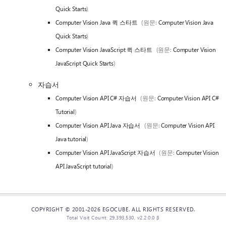
Quick Starts
)
Computer Vision Java 퀵 스타트
(원문:
Computer Vision Java
Quick Starts
)
Computer Vision JavaScript 퀵 스타트
(원문:
Computer Vision
JavaScript Quick Starts
)
자습서
Computer Vision API C# 자습서
(원문:
Computer Vision API C#
Tutorial
)
Computer Vision API Java 자습서
(원문:
Computer Vision API
Java tutorial
)
Computer Vision API JavaScript 자습서
(원문:
Computer Vision
API JavaScript tutorial
)
COPYRIGHT © 2001-2026 EGOCUBE. ALL RIGHTS RESERVED.
Total Visit Count: 29,393,530, v2.2.0.0 β