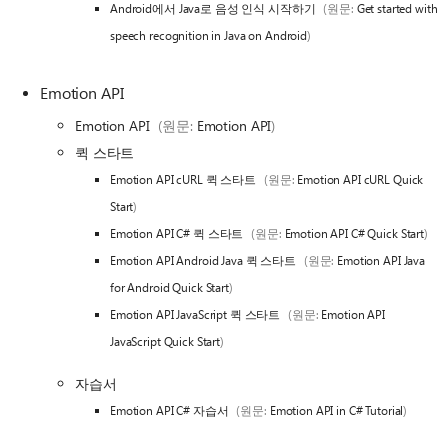
Android에서 Java로 음성 인식 시작하기
(원문:
Get started with
speech recognition in Java on Android
)
Emotion API
Emotion API
(원문:
Emotion API
)
퀵 스타트
Emotion API cURL 퀵 스타트
(원문:
Emotion API cURL Quick
Start
)
Emotion API C# 퀵 스타트
(원문:
Emotion API C# Quick Start
)
Emotion API Android Java 퀵 스타트
(원문:
Emotion API Java
for Android Quick Start
)
Emotion API JavaScript 퀵 스타트
(원문:
Emotion API
JavaScript Quick Start
)
자습서
Emotion API C# 자습서
(원문:
Emotion API in C# Tutorial
)