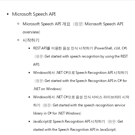
Microsoft Speech API
Microsoft Speech API 개요
(원문:
Microsoft Speech API
overview
)
시작하기
REST API를 이용한 음성 인식 시작하기 (PowerShell, cUrl, C#)
(원문:
Get started with speech recognition by using the REST
API
)
Windows에서 .NET C#으로 Speech Recognition API 시작하기
(원문:
Get started with the Speech Recognition API in C# for
.NET on Windows
)
Windows에서 .NET C#으로 음성 인식 서비스 라이브러리 시작
하기
(원문:
Get started with the speech recognition service
library in C# for .NET Windows
)
JavaScript로 Speech Recognition API 시작하기
(원문:
Get
started with the Speech Recognition API in JavaScript
)