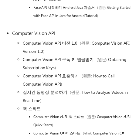
Face API 시작하기 Android Java 자습서
(원문:
Getting Started
with Face API in Java for Android Tutorial
)
Computer Vision API
Computer Vision API 버전 1.0
(원문:
Computer Vision API
Version 1.0
)
Computer Vision API 구독 키 발급받기
(원문:
Obtaining
Subscription Keys
)
Computer Vision API 호출하기
(원문:
How to Call
Computer Vision API
)
실시간 동영상 분석하기
(원문:
How to Analyze Videos in
Real-time
)
퀵 스타트
Computer Vision cURL 퀵 스타트
(원문:
Computer Vision cURL
Quick Starts
)
Computer Vision C# 퀵 스타트
(원문:
Computer Vision C#