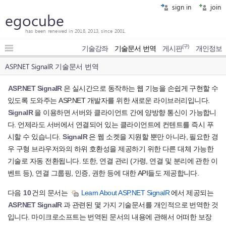
sign in
join
egocube
has been renewed in 2018, 2013, since 2001.
(구)
기술강좌
기술문서 번역
게시판
개인정보
ASP.NET SignalR 기술문서 번역
ASP.NET SignalR
은 실시간으로 동작하는 웹 기능을 손쉽게 구현할 수
있도록 도와주는 ASP.NET 개발자를 위한 새로운 라이브러리입니다.
SignalR
을 이용하면 서버와 클라이언트 간에 양방향 통신이 가능합니
다. 언제라도 서버에서 연결되어 있는 클라이언트에 컨텐트를 즉시 푸
시할 수 있습니다.
SignalR
은 웹 소켓을 지원할 뿐만 아니라, 필요한 경
우 구형 브라우저와의 하위 호환성을 제공하기 위한 다른 대체 가능한
기술로 자동 전환됩니다. 또한, 연결 관리 (가령, 연결 및 분리에 관한 이
벤트 등), 연결 그룹핑, 인증, 권한 등에 대한 API들도 제공합니다.
다음
10
건의 문서는
Learn About ASP.NET SignalR
에서 제공되는
ASP.NET SignalR
과 관련된 몇 가지 기술문서를 개인적으로 번역한 것
입니다. 마이크로소프트는 번역된 문서의 내용에 관해서 어떠한 보장