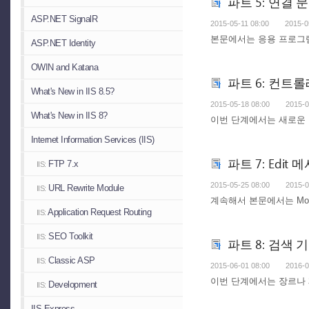
파트 5: 연결 문
ASP.NET SignalR
2015-05-11 08:00
2015-0
본문에서는 응용 프로그램
ASP.NET Identity
OWIN and Katana
파트 6: 컨트
What's New in IIS 8.5?
2015-05-18 08:00
2015-0
What's New in IIS 8?
이번 단계에서는 새로운 M
Internet Information Services (IIS)
파트 7: Edit
FTP 7.x
IIS:
2015-05-25 08:00
2015-0
URL Rewrite Module
IIS:
계속해서 본문에서는 Movi
Application Request Routing
IIS:
SEO Toolkit
IIS:
파트 8: 검색
Classic ASP
IIS:
2015-06-01 08:00
2016-0
이번 단계에서는 장르나 
Development
IIS:
IIS Express