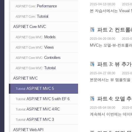
2015-04-13 08:00
2015-0
Performance
ASP.NET Core:
본 자습서에서는 Visual
Tutorial
ASP.NET Core:
ASP.NET Core MVC
파트 2: 컨트
Models
ASP.NET Core MVC:
2015-04-20 08:00
2015-0
MVC는 모델-뷰-컨트롤러(
Views
ASP.NET Core MVC:
Controllers
ASP.NET Core MVC:
파트 3: 뷰 추
Tutorial
ASP.NET Core MVC:
2015-04-27 08:00
2015-0
ASP.NET MVC
본문에서는 뷰 템플릿을 이
ASP.NET MVC 5
Tutorial:
파트 4: 모델
ASP.NET MVC 5 with EF 6
Tutorial:
2015-05-04 08:00
2015-0
ASP.NET MVC 4 RC
Tutorial:
계속해서 이번에는 데이
ASP.NET MVC 3
Tutorial:
ASP.NET Web API