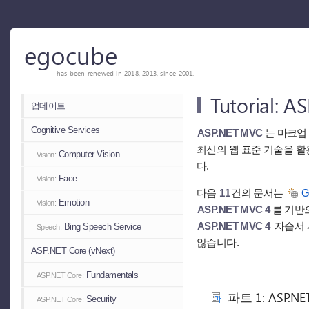
egocube
has been renewed in 2018, 2013, since 2001.
Tutorial:
업데이트
Cognitive Services
ASP.NET MVC
는 마크업
최신의 웹 표준 기술을 활
Computer Vision
Vision:
다.
Face
Vision:
다음
11
건의 문서는
G
Emotion
Vision:
ASP.NET MVC 4
를 기반
ASP.NET MVC 4
자습서 
Bing Speech Service
Speech:
않습니다.
ASP.NET Core (vNext)
Fundamentals
ASP.NET Core:
파트 1: ASP.N
Security
ASP.NET Core: