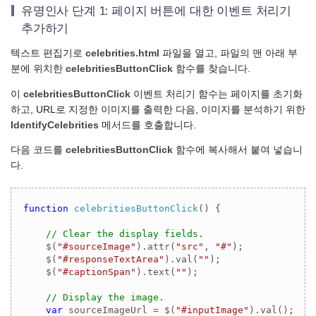
유명인사 단계 1: 페이지 버튼에 대한 이벤트 처리기
추가하기
텍스트 편집기로
celebrities.html
파일을 열고, 파일의 맨 아래 부
분에 위치한
celebritiesButtonClick
함수를 찾습니다.
이
celebritiesButtonClick
이벤트 처리기 함수는 페이지를 초기화
하고, URL로 지정한 이미지를 출력한 다음, 이미지를 분석하기 위한
IdentifyCelebrities
메서드를 호출합니다.
다음 코드를
celebritiesButtonClick
함수에 복사해서 붙여 넣습니
다.
function
celebritiesButtonClick
(
) 
{

// Clear the display fields.
    $(
"#sourceImage"
).attr(
"src"
, 
"#"
);

    $(
"#responseTextArea"
).val(
""
);

    $(
"#captionSpan"
).text(
""
);

// Display the image.
var
 sourceImageUrl = $(
"#inputImage"
).val();
