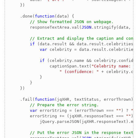
    })

    .done(
function
(
data
) 
{

// Show formatted JSON on webpage.
        responseTextArea.val(
JSON
.stringify(data, 
n
// Extract and display the caption and conf
if
 (data.result && data.result.celebrities) 
var
 celebrity = data.result.celebrities
if
 (celebrity.name && celebrity.confiden
                captionSpan.text(
"Celebrity name: "
" (confidence: "
 + celebrity.co
            }

        }

    })

    .fail(
function
(
jqXHR, textStatus, errorThrown
) 
{
// Prepare the error string.
var
 errorString = (errorThrown === 
""
) ? 
"E
        errorString += (jqXHR.responseText === 
""
) 
            jQuery.parseJSON(jqXHR.responseText).mes
// Put the error JSON in the response texta