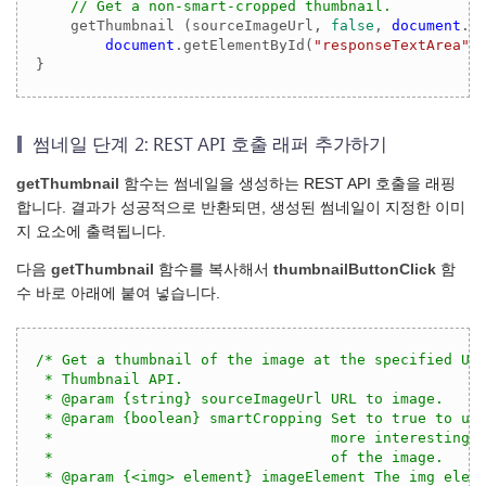
// Get a non-smart-cropped thumbnail.
    getThumbnail (sourceImageUrl, 
false
, 
document
.g
document
.getElementById(
"responseTextArea"
))
썸네일 단계 2: REST API 호출 래퍼 추가하기
getThumbnail
함수는 썸네일을 생성하는 REST API 호출을 래핑
합니다. 결과가 성공적으로 반환되면, 생성된 썸네일이 지정한 이미
지 요소에 출력됩니다.
다음
getThumbnail
함수를 복사해서
thumbnailButtonClick
함
수 바로 아래에 붙여 넣습니다.
/* Get a thumbnail of the image at the specified URL
 * Thumbnail API.

 * @param {string} sourceImageUrl URL to image.

 * @param {boolean} smartCropping Set to true to use
 *                                more interesting a
 *                                of the image.

 * @param {<img> element} imageElement The img eleme