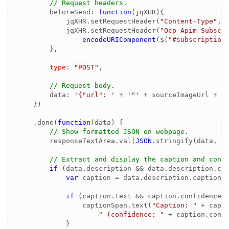
// Request headers.
        beforeSend: 
function
(
jqXHR
)
{

            jqXHR.setRequestHeader(
"Content-Type"
,
"
            jqXHR.setRequestHeader(
"Ocp-Apim-Subscr
encodeURIComponent
($(
"#subscription
        },

type
: 
"POST"
,

// Request body.
        data: 
'{"url": '
 + 
'"'
 + sourceImageUrl + 
'
    })

    .done(
function
(
data
) 
{

// Show formatted JSON on webpage.
        responseTextArea.val(
JSON
.stringify(data, 
n
// Extract and display the caption and conf
if
 (data.description && data.description.cap
var
 caption = data.description.captions
if
 (caption.text && caption.confidence) 
                captionSpan.text(
"Caption: "
 + capti
" (confidence: "
 + caption.conf
            }
