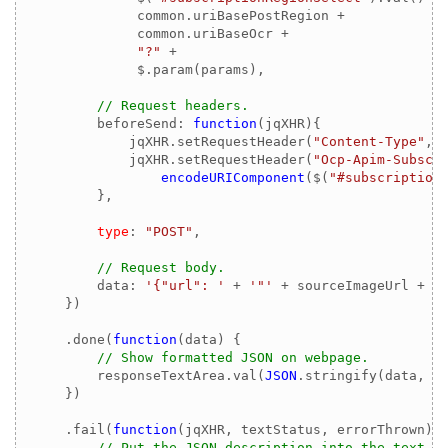
             common.uriBasePostRegion + 

             common.uriBaseOcr +

"?"
 + 

             $.param(params),

// Request headers.
        beforeSend: 
function
(
jqXHR
)
{

            jqXHR.setRequestHeader(
"Content-Type"
,
"
            jqXHR.setRequestHeader(
"Ocp-Apim-Subscr
encodeURIComponent
($(
"#subscription
        },

type
: 
"POST"
,

// Request body.
        data: 
'{"url": '
 + 
'"'
 + sourceImageUrl + 
'
    })

    .done(
function
(
data
) 
{

// Show formatted JSON on webpage.
        responseTextArea.val(
JSON
.stringify(data, 
n
    })

    .fail(
function
(
jqXHR, textStatus, errorThrown
) 
{
// Put the JSON description into the text a