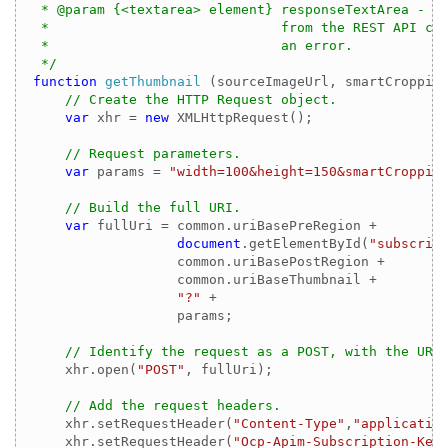
 * @param {<textarea> element} responseTextArea - Th
 *                             from the REST API cal
 *                             an error.

 */
function
getThumbnail
 (
sourceImageUrl, smartCroppin
// Create the HTTP Request object.
var
 xhr = 
new
 XMLHttpRequest();

// Request parameters.
var
 params = 
"width=100&height=150&smartCroppin
// Build the full URI.
var
 fullUri = common.uriBasePreRegion + 

document
.getElementById(
"subscrip
                  common.uriBasePostRegion + 

                  common.uriBaseThumbnail +

"?"
 + 

                  params;

// Identify the request as a POST, with the URI
    xhr.open(
"POST"
, fullUri);

// Add the request headers.
    xhr.setRequestHeader(
"Content-Type"
,
"applicatio
    xhr.setRequestHeader(
"Ocp-Apim-Subscription-Key