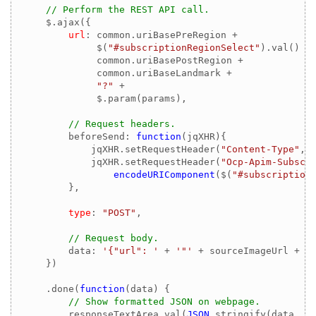
// Perform the REST API call.
    $.ajax({

url
: common.uriBasePreRegion + 

             $(
"#subscriptionRegionSelect"
).val() + 
             common.uriBasePostRegion + 

             common.uriBaseLandmark +

"?"
 + 

             $.param(params),

// Request headers.
        beforeSend: 
function
(
jqXHR
)
{

            jqXHR.setRequestHeader(
"Content-Type"
,
"
            jqXHR.setRequestHeader(
"Ocp-Apim-Subscr
encodeURIComponent
($(
"#subscription
        },

type
: 
"POST"
,

// Request body.
        data: 
'{"url": '
 + 
'"'
 + sourceImageUrl + 
'
    })

    .done(
function
(
data
) 
{

// Show formatted JSON on webpage.
        responseTextArea.val(
JSON
.stringify(data, 
n