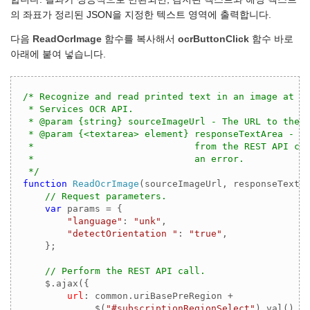
의 좌표가 정리된 JSON을 지정한 텍스트 영역에 출력합니다.
다음
ReadOcrImage
함수를 복사해서
ocrButtonClick
함수 바로
아래에 붙여 넣습니다.
/* Recognize and read printed text in an image at th
 * Services OCR API.

 * @param {string} sourceImageUrl - The URL to the i
 * @param {<textarea> element} responseTextArea - Th
 *                             from the REST API cal
 *                             an error.

 */
function
ReadOcrImage
(
sourceImageUrl, responseTextA
// Request parameters.
var
 params = {

"language"
: 
"unk"
,

"detectOrientation "
: 
"true"
,

    };

// Perform the REST API call.
    $.ajax({

url
: common.uriBasePreRegion + 

             $(
"#subscriptionRegionSelect"
).val() + 