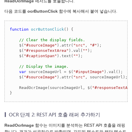
ReadOcrImage
메서드를 호출합니다.
다음 코드를
ocrButtonClick
함수에 복사해서 붙여 넣습니다.
function
ocrButtonClick
(
) 
{

// Clear the display fields.
    $(
"#sourceImage"
).attr(
"src"
, 
"#"
);

    $(
"#responseTextArea"
).val(
""
);

    $(
"#captionSpan"
).text(
""
);

// Display the image.
var
 sourceImageUrl = $(
"#inputImage"
).val();

    $(
"#sourceImage"
).attr(
"src"
, sourceImageUrl);

    ReadOcrImage(sourceImageUrl, $(
"#responseTextAr
OCR 단계 2: REST API 호출 래퍼 추가하기
ReadOcrImage
함수는 이미지를 분석하는 REST API 호출을 래핑
합니다. 결과가 성공적으로 반환되면, 감지된 텍스트와 해당 텍스트