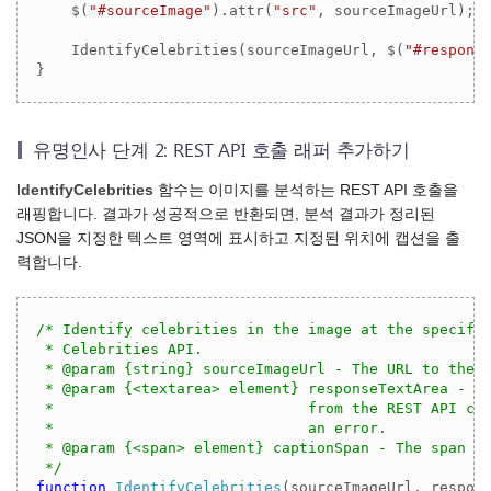
    $(
"#sourceImage"
).attr(
"src"
, sourceImageUrl);

    IdentifyCelebrities(sourceImageUrl, $(
"#respons
유명인사 단계 2: REST API 호출 래퍼 추가하기
IdentifyCelebrities
함수는 이미지를 분석하는 REST API 호출을
래핑합니다. 결과가 성공적으로 반환되면, 분석 결과가 정리된
JSON을 지정한 텍스트 영역에 표시하고 지정된 위치에 캡션을 출
력합니다.
/* Identify celebrities in the image at the specifie
 * Celebrities API.

 * @param {string} sourceImageUrl - The URL to the i
 * @param {<textarea> element} responseTextArea - Th
 *                             from the REST API cal
 *                             an error.

 * @param {<span> element} captionSpan - The span to
 */
function
IdentifyCelebrities
(
sourceImageUrl, respon