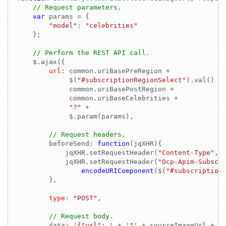
// Request parameters.
var
 params = {

"model"
: 
"celebrities"
    };

// Perform the REST API call.
    $.ajax({

url
: common.uriBasePreRegion + 

             $(
"#subscriptionRegionSelect"
).val() + 
             common.uriBasePostRegion + 

             common.uriBaseCelebrities +

"?"
 + 

             $.param(params),

// Request headers.
        beforeSend: 
function
(
jqXHR
)
{

            jqXHR.setRequestHeader(
"Content-Type"
,
"
            jqXHR.setRequestHeader(
"Ocp-Apim-Subscr
encodeURIComponent
($(
"#subscription
        },

type
: 
"POST"
,

// Request body.
        data: 
'{"url": '
 + 
'"'
 + sourceImageUrl + 
'