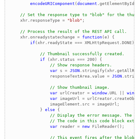
encodeURIComponent
(
document
.getElementById(
// Set the response type to "blob" for the thum
    xhr.responseType = 
"blob"
;

// Process the result of the REST API call.
    xhr.onreadystatechange = 
function
(
e
) 
{

if
(xhr.readyState === XMLHttpRequest.DONE) {
// Thumbnail successfully created.
if
 (xhr.status === 
200
) {

// Show response headers.
var
 s = 
JSON
.stringify(xhr.getAllRe
                responseTextArea.value = 
JSON
.strin
// Show thumbnail image.
var
 urlCreator = 
window
.URL || 
wind
var
 imageUrl = urlCreator.createObj
                imageElement.src = imageUrl;

            } 
else
 {

// Display the error message. The e
// The code in this code block extr
var
 reader = 
new
 FileReader();

// This event fires after the blob 