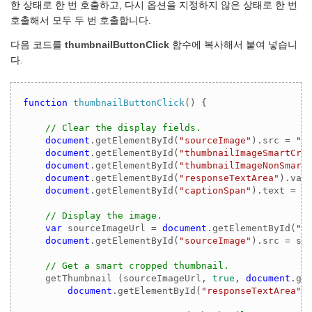
한 상태로 한 번 호출하고, 다시 옵션을 지정하지 않은 상태로 한 번
호출해서 모두 두 번 호출합니다.
다음 코드를
thumbnailButtonClick
함수에 복사해서 붙여 넣습니
다.
function
thumbnailButtonClick
(
) 
{

// Clear the display fields.
document
.getElementById(
"sourceImage"
).src = 
"#
document
.getElementById(
"thumbnailImageSmartCro
document
.getElementById(
"thumbnailImageNonSmart
document
.getElementById(
"responseTextArea"
).val
document
.getElementById(
"captionSpan"
).text = 
"
// Display the image.
var
 sourceImageUrl = 
document
.getElementById(
"i
document
.getElementById(
"sourceImage"
).src = sou
// Get a smart cropped thumbnail.
    getThumbnail (sourceImageUrl, 
true
, 
document
.ge
document
.getElementById(
"responseTextArea"
))