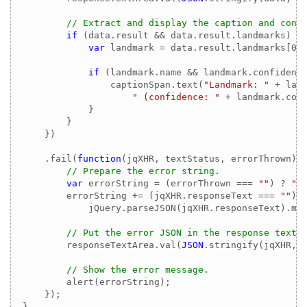
// Extract and display the caption and conf
if
 (data.result && data.result.landmarks) {

var
 landmark = data.result.landmarks[
0
];
if
 (landmark.name && landmark.confidence
                captionSpan.text(
"Landmark: "
 + land
" (confidence: "
 + landmark.con
            }

        }

    })

    .fail(
function
(
jqXHR, textStatus, errorThrown
) 
{
// Prepare the error string.
var
 errorString = (errorThrown === 
""
) ? 
"E
        errorString += (jqXHR.responseText === 
""
) 
            jQuery.parseJSON(jqXHR.responseText).mes
// Put the error JSON in the response texta
        responseTextArea.val(
JSON
.stringify(jqXHR, 
// Show the error message.
        alert(errorString);

    });
