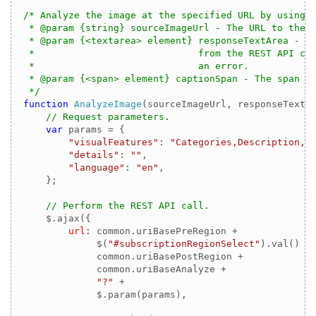
/* Analyze the image at the specified URL by using M
 * @param {string} sourceImageUrl - The URL to the i
 * @param {<textarea> element} responseTextArea - Th
 *                             from the REST API cal
 *                             an error.

 * @param {<span> element} captionSpan - The span to
 */
function
AnalyzeImage
(
sourceImageUrl, responseTextA
// Request parameters.
var
 params = {

"visualFeatures"
: 
"Categories,Description,C
"details"
: 
""
,

"language"
: 
"en"
,

    };

// Perform the REST API call.
    $.ajax({

url
: common.uriBasePreRegion + 

             $(
"#subscriptionRegionSelect"
).val() + 
             common.uriBasePostRegion + 

             common.uriBaseAnalyze +

"?"
 + 

             $.param(params),
