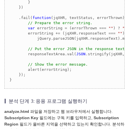
        }

    })

    .fail(
function
(
jqXHR, textStatus, errorThrown
) 
{
// Prepare the error string.
var
 errorString = (errorThrown === 
""
) ? 
"E
        errorString += (jqXHR.responseText === 
""
) 
            jQuery.parseJSON(jqXHR.responseText).mes
// Put the error JSON in the response texta
        responseTextArea.val(
JSON
.stringify(jqXHR, 
// Show the error message.
        alert(errorString);

    });

}
분석 단계 3: 응용 프로그램 실행하기
analyze.html
파일을 저장하고 웹 브라우저에서 실행합니다.
Subscription Key
필드에는 구독 키를 입력하고,
Subscription
Region
필드가 올바른 지역을 선택하고 있는지 확인합니다. 분석하