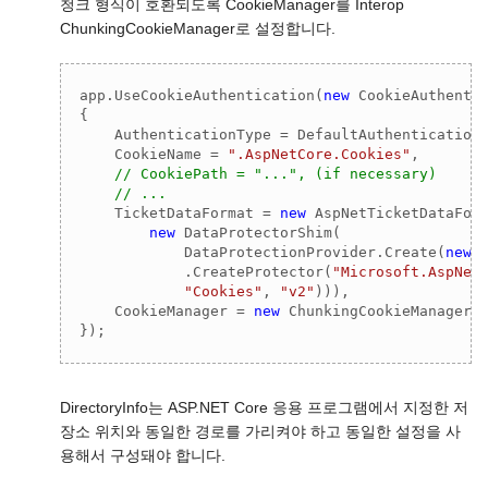
청크 형식이 호환되도록 CookieManager를 Interop
ChunkingCookieManager로 설정합니다.
app.UseCookieAuthentication(
new
 CookieAuthentic
{

    AuthenticationType = DefaultAuthenticationT
    CookieName = 
".AspNetCore.Cookies"
,

// CookiePath = "...", (if necessary)
// ...
    TicketDataFormat = 
new
 AspNetTicketDataForm
new
 DataProtectorShim(

            DataProtectionProvider.Create(
new
 
            .CreateProtector(
"Microsoft.AspNet
"Cookies"
, 
"v2"
))),

    CookieManager = 
new
 ChunkingCookieManager()
});
DirectoryInfo는 ASP.NET Core 응용 프로그램에서 지정한 저
장소 위치와 동일한 경로를 가리켜야 하고 동일한 설정을 사
용해서 구성돼야 합니다.