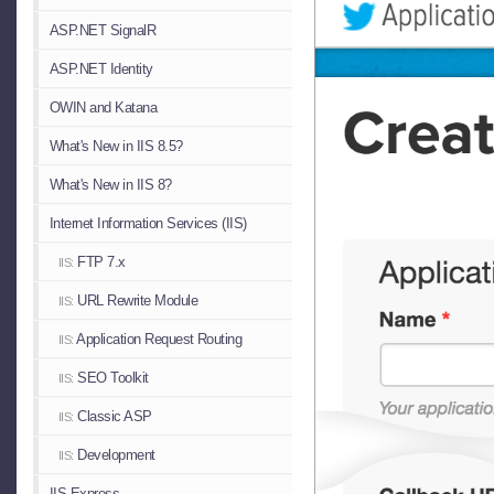
ASP.NET SignalR
ASP.NET Identity
OWIN and Katana
What's New in IIS 8.5?
What's New in IIS 8?
Internet Information Services (IIS)
FTP 7.x
IIS:
URL Rewrite Module
IIS:
Application Request Routing
IIS:
SEO Toolkit
IIS:
Classic ASP
IIS:
Development
IIS:
IIS Express