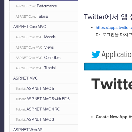
Performance
ASP.NET Core:
Twitter에서 
Tutorial
ASP.NET Core:
ASP.NET Core MVC
https://apps.twitter
다. 로그인을 마치
Models
ASP.NET Core MVC:
Views
ASP.NET Core MVC:
Controllers
ASP.NET Core MVC:
Tutorial
ASP.NET Core MVC:
ASP.NET MVC
ASP.NET MVC 5
Tutorial:
ASP.NET MVC 5 with EF 6
Tutorial:
ASP.NET MVC 4 RC
Tutorial:
Create New App
버
ASP.NET MVC 3
Tutorial:
ASP.NET Web API