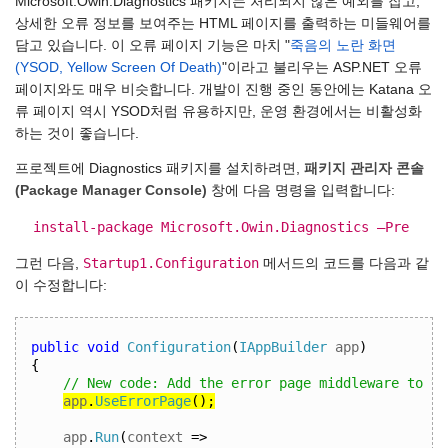
Microsoft.Owin.Diagnostics 패키지는 처리되지 않은 예외를 잡고,
상세한 오류 정보를 보여주는 HTML 페이지를 출력하는 미들웨어를
담고 있습니다. 이 오류 페이지 기능은 마치 "
죽음의 노란 화면
(YSOD, Yellow Screen Of Death)
"이라고 불리우는 ASP.NET 오류
페이지와도 매우 비슷합니다. 개발이 진행 중인 동안에는 Katana 오
류 페이지 역시 YSOD처럼 유용하지만, 운영 환경에서는 비활성화
하는 것이 좋습니다.
프로젝트에 Diagnostics 패키지를 설치하려면,
패키지 관리자 콘솔
(Package Manager Console)
창에 다음 명령을 입력합니다:
install-package Microsoft.Owin.Diagnostics –Pre
Startup1.Configuration
그런 다음,
메서드의 코드를 다음과 같
이 수정합니다:
public
void
Configuration
(
IAppBuilder
 app
)
{
// New code: Add the error page middleware to th
app
.
UseErrorPage
();
app
.
Run
(
context 
=>