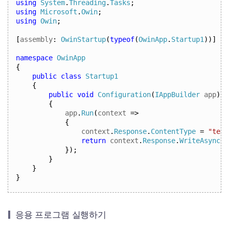
using
System
.
Threading
.
Tasks
;
using
Microsoft
.
Owin
;
using
Owin
;
[
assembly
:
OwinStartup
(
typeof
(
OwinApp
.
Startup1
))]
namespace
OwinApp
{
public
class
Startup1
{
public
void
Configuration
(
IAppBuilder
 app
)
{
app
.
Run
(
context 
=>
{
context
.
Response
.
ContentType
=
"text
return
 context
.
Response
.
WriteAsync
(
"
});
}
}
}
응용 프로그램 실행하기