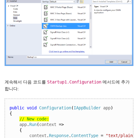
Startup1.Configuration
계속해서 다음 코드를
메서드에 추가
합니다:
public
void
Configuration
(
IAppBuilder
 app
)
{
// New code:
app
.
Run
(
context 
=>
{
context
.
Response
.
ContentType
=
"text/plain"
;