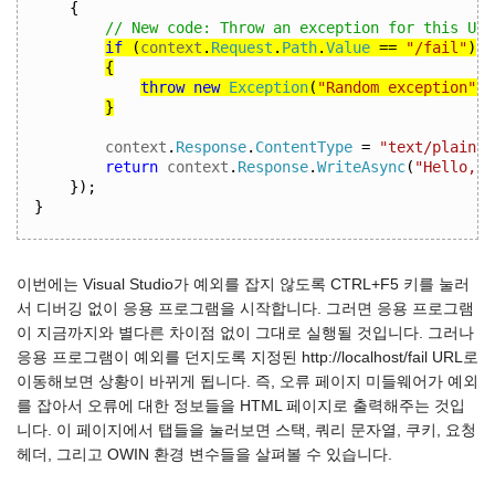
{
// New code: Throw an exception for this URI
if
(
context
.
Request
.
Path
.
Value
==
"/fail"
)
{
throw
new
Exception
(
"Random exception"
);
}
context
.
Response
.
ContentType
=
"text/plain"
;
return
 context
.
Response
.
WriteAsync
(
"Hello, w
});
}
이번에는 Visual Studio가 예외를 잡지 않도록 CTRL+F5 키를 눌러
서 디버깅 없이 응용 프로그램을 시작합니다. 그러면 응용 프로그램
이 지금까지와 별다른 차이점 없이 그대로 실행될 것입니다. 그러나
응용 프로그램이 예외를 던지도록 지정된 http://localhost/fail URL로
이동해보면 상황이 바뀌게 됩니다. 즉, 오류 페이지 미들웨어가 예외
를 잡아서 오류에 대한 정보들을 HTML 페이지로 출력해주는 것입
니다. 이 페이지에서 탭들을 눌러보면 스택, 쿼리 문자열, 쿠키, 요청
헤더, 그리고 OWIN 환경 변수들을 살펴볼 수 있습니다.