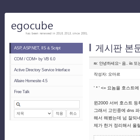
egocube
has been renewed in 2018, 2013, since 2001.
게시판 본
ASP, ASP.NET, IIS & Script
COM / COM+ by VB 6.0
re: 안녕하세요~ 음.. iis 또
Active Directory Service Interface
작성자: 오마르
Allaire Homesite 4.5
' * ' <= 요놈을 호스
Free Talk
윈2000 서버 호스트 
그래서 고민중에 dns 
적용
취소
해서 해봤는데 넘 잘되네
제가 한거 정리해서 올릴