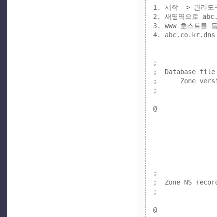
1. 시작 -> 관리도구
2. 새영역으로 abc
3. www 호스트를 
4. abc.co.kr.dn
         -------
;

;  Database file
;      Zone versi
;

@               
                        	5           
                        	900     
                        	600   
                        	86400  
                        	3600      
;

;  Zone NS record
;

@                       NS