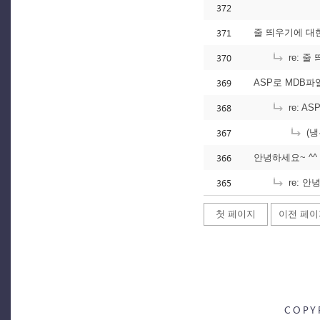
372
371
줄 띄우기에 대한
370
re: 줄
369
ASP로 MDB
368
re: A
367
(냉
366
안녕하세요~ ^^
365
re: 안
첫 페이지
이전 페이
COPY