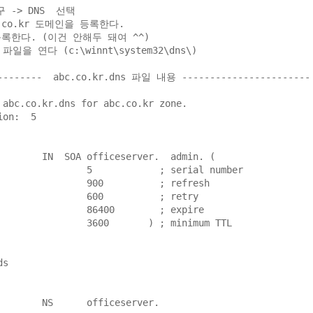
 -> DNS  선택

.co.kr 도메인을 등록한다.

등록한다. (이건 안해두 돼여 ^^)

s 파일을 연다 (c:\winnt\system32\dns\)

--------  abc.co.kr.dns 파일 내용 -----------------------

 abc.co.kr.dns for abc.co.kr zone.

on:  5

        IN  SOA officeserver.  admin. (

 ; serial number

     ; refresh

       ; retry

      ; expire

 ) ; minimum TTL

s

	officeserver.
