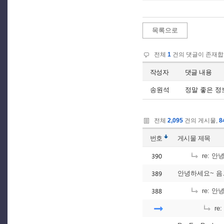
목록으로
전체
1
건의 댓글이 존재합
작성자
댓글 내용
송원석
정말 좋은 정
전체
2,095
건의 게시물,
8
번호
게시물
제목
390
re: 안
389
안녕하세요~ 음.. 
388
re: 안녕
re