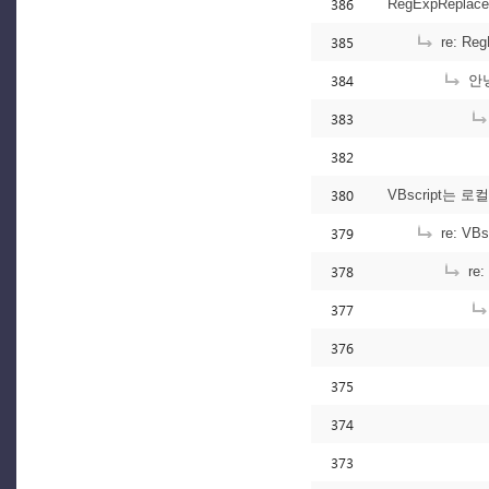
386
RegExpReplac
385
re: Re
384
안녕
383
382
380
VBscript는
379
re: V
378
re
377
376
375
374
373