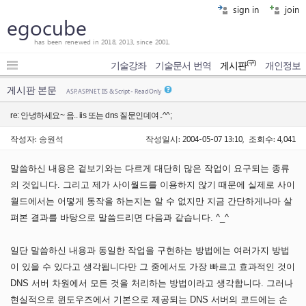
sign in
join
egocube
has been renewed in 2018, 2013, since 2001.
(구)
기술강좌
기술문서 번역
게시판
개인정보
게시판 본문
ASP, ASP.NET, IIS & Script - Read Only
re: 안녕하세요~ 음.. iis 또는 dns 질문인데여..^^;
작성자:
송원석
작성일시: 2004-05-07 13:10, 조회수: 4,041
말씀하신 내용은 겉보기와는 다르게 대단히 많은 작업이 요구되는 종류
의 것입니다. 그리고 제가 사이월드를 이용하지 않기 때문에 실제로 사이
월드에서는 어떻게 동작을 하는지는 알 수 없지만 지금 간단하게나마 살
펴본 결과를 바탕으로 말씀드리면 다음과 같습니다. ^_^
일단 말씀하신 내용과 동일한 작업을 구현하는 방법에는 여러가지 방법
이 있을 수 있다고 생각됩니다만 그 중에서도 가장 빠르고 효과적인 것이
DNS 서버 차원에서 모든 것을 처리하는 방법이라고 생각합니다. 그러나
현실적으로 윈도우즈에서 기본으로 제공되는 DNS 서버의 코드에는 손