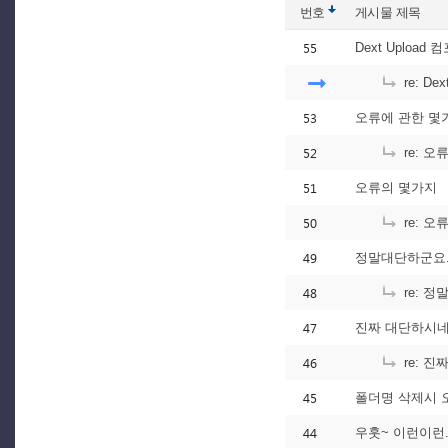
번호
게시물
제목
55
Dext Uploa
re: D
53
오류에 관한 몇가
52
re: 
51
오류의 몇가지
50
re: 오
49
정말대단하군요..
48
re: 정
47
진짜 대단하시네요..
46
re: 진짜
45
폴더명 삭제시 오
44
우훗~ 이런이런.