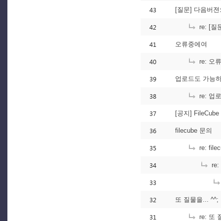
43
[질문] 다음버젼으
42
re: [
41
오류중에여
40
re: 
39
업로드도 가능하
38
re: 
37
[공지] FileCu
36
filecube 문의
35
re: fil
34
re
33
32
또 질물을... ^^;
31
re: 또 