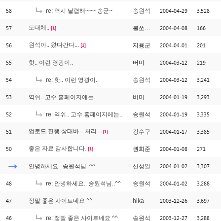
58
2004-04-29
3,528
re: 역시 날렵해~~~ 송군~
송원석
57
도대체..
2004-04-08
166
불쏘시개
[1]
56
원석아.. 왔다간다...
2004-04-01
201
지용군
[1]
55
2004-03-12
219
핫.. 이런 영광이..
버미
54
2004-03-12
3,241
re: 핫.. 이런 영광이..
송원석
53
2004-01-19
3,293
역쉬.. 고수 홈페이지에는..
버미
52
2004-01-19
3,335
re: 역쉬.. 고수 홈페이지에는..
송원석
51
업로드 진행 상태바... 처리...
2004-01-17
3,385
강수구
[1]
50
좋은 자료 감사합니다.
2004-01-08
271
권희준
[1]
2004-01-02
3,307
안녕하세요.. 송원석님..^^
신성일
48
2004-01-02
3,288
re: 안녕하세요.. 송원석님..^^
송원석
47
2003-12-26
3,697
정말 좋은 사이트네요 ^^
hika
46
2003-12-27
3,288
re: 정말 좋은 사이트네요 ^^
송원석