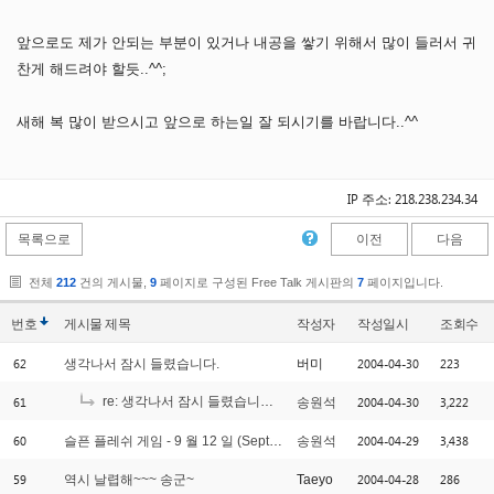
앞으로도 제가 안되는 부분이 있거나 내공을 쌓기 위해서 많이 들러서 귀
찬게 해드려야 할듯..^^;
새해 복 많이 받으시고 앞으로 하는일 잘 되시기를 바랍니다..^^
IP 주소: 218.238.234.34
목록으로
이전
다음
전체
212
건의 게시물,
9
페이지로 구성된 Free Talk 게시판의
7
페이지입니다.
번호
게시물
제목
작성자
작성일시
조회수
62
2004-04-30
223
생각나서 잠시 들렸습니다.
버미
61
re: 생각나서 잠시 들렸습니다.
2004-04-30
3,222
송원석
[1]
60
2004-04-29
3,438
슬픈 플레쉬 게임 - 9 월 12 일 (September 12th)
송원석
59
2004-04-28
286
역시 날렵해~~~ 송군~
Taeyo