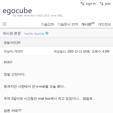
sign in
join
egocube
has been renewed in 2018, 2013, since 2001.
(구)
기술강좌
기술문서 번역
게시판
개인정보
게시판 본문
Free Talk - Read Only
정말 미안군!!
작성자:
TEDDY
작성일시: 2003-12-11 10:06, 조회수: 4,509
허허!!
정말 간만이다..
핑계지만 너한테서 온 e-mail을 오늘 봤다..
무려 2달이란 시간동안 mail box에서 자고 있었다니... 참말로...
암튼 어때??