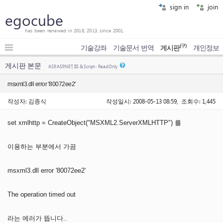
sign in
join
egocube
has been renewed in 2018, 2013, since 2001.
(구)
기술강좌
기술문서 번역
게시판
개인정보
게시판 본문
ASP, ASP.NET, IIS & Script - Read Only
msxml3.dll error '80072ee2'
작성자: 김종식
작성일시: 2008-05-13 08:59, 조회수: 1,445
set xmlhttp = CreateObject("MSXML2.ServerXMLHTTP") 를
이용하는 부분에서 가끔
msxml3.dll error '80072ee2'
The operation timed out
라는 에러가 뜹니다..