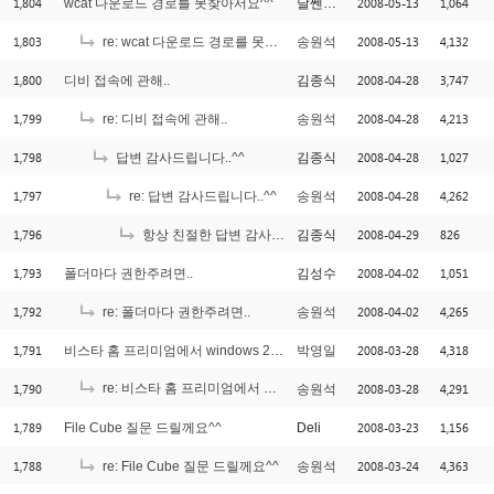
1,804
2008-05-13
1,064
wcat 다운로드 경로를 못찾아서요^^
날쎈돌이
1,803
2008-05-13
4,132
re: wcat 다운로드 경로를 못찾아서요^^
송원석
1,800
2008-04-28
3,747
디비 접속에 관해..
김종식
1,799
2008-04-28
4,213
re: 디비 접속에 관해..
송원석
1,798
2008-04-28
1,027
답변 감사드립니다..^^
김종식
1,797
2008-04-28
4,262
re: 답변 감사드립니다..^^
송원석
1,796
2008-04-29
826
항상 친절한 답변 감사드립니다..^^(냉무)
김종식
1,793
2008-04-02
1,051
폴더마다 권한주려면..
김성수
1,792
2008-04-02
4,265
re: 폴더마다 권한주려면..
송원석
1,791
2008-03-28
4,318
비스타 홈 프리미엄에서 windows 2003에 포함 된 iis 6.0을 설치 할 수 있을까요..
박영일
1,790
re: 비스타 홈 프리미엄에서 windows 2003에 포함 된 iis 6.0을 설치 할 수 있을까요..
2008-03-28
4,291
송원석
1,789
2008-03-23
1,156
File Cube 질문 드릴께요^^
Deli
1,788
2008-03-24
4,363
re: File Cube 질문 드릴께요^^
송원석