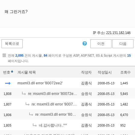
왜 그런거죠?
IP 주소: 221.151.182.146
목록으로
이전
다음
전체
2,095
건의 게시물,
84
페이지로 구성된 ASP, ASP.NET, IIS & Script 게시판의
15
페이지입니다.
번호
게시물
제목
작성자
작성일시
조회수
2008-05-13
1,445
msxml3.dll error '80072ee2'
김종식
1,808
2008-05-13
5,845
re: msxml3.dll error '80072ee2'
송원석
1,807
2008-05-13
1,482
re: msxml3.dll error '80072ee2'
김종식
1,806
re: msxml3.dll error '80072ee2'
2008-05-13
6,470
송원석
[1]
1,805
2008-05-13
952
네.감사합니다..^^
김종식