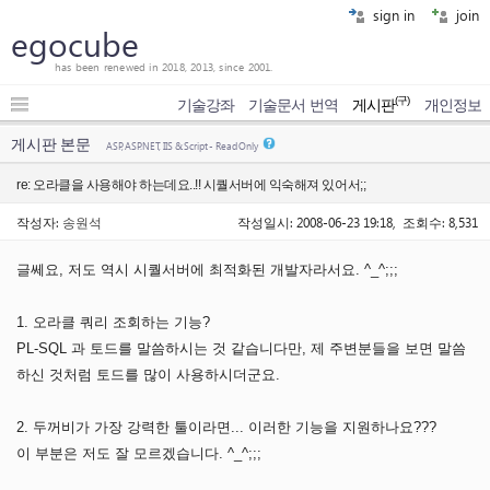
sign in
join
egocube
has been renewed in 2018, 2013, since 2001.
(구)
기술강좌
기술문서 번역
게시판
개인정보
게시판 본문
ASP, ASP.NET, IIS & Script - Read Only
re: 오라클을 사용해야 하는데요..!! 시퀄서버에 익숙해져 있어서;;
작성자:
송원석
작성일시: 2008-06-23 19:18, 조회수: 8,531
글쎄요, 저도 역시 시퀄서버에 최적화된 개발자라서요. ^_^;;;
1. 오라클 쿼리 조회하는 기능?
PL-SQL 과 토드를 말씀하시는 것 같습니다만, 제 주변분들을 보면 말씀
하신 것처럼 토드를 많이 사용하시더군요.
2. 두꺼비가 가장 강력한 툴이라면... 이러한 기능을 지원하나요???
이 부분은 저도 잘 모르겠습니다. ^_^;;;