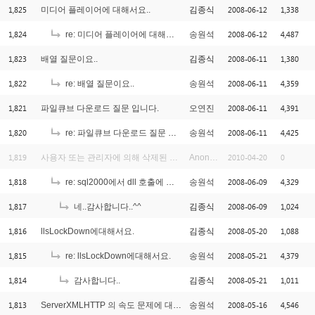
1,825
2008-06-12
1,338
미디어 플레이어에 대해서요..
김종식
1,824
2008-06-12
4,487
re: 미디어 플레이어에 대해서요..
송원석
1,823
2008-06-11
1,380
배열 질문이요..
김종식
1,822
2008-06-11
4,359
re: 배열 질문이요..
송원석
1,821
2008-06-11
4,391
파일큐브 다운로드 질문 입니다.
오연진
1,820
2008-06-11
4,425
re: 파일큐브 다운로드 질문 입니다.
송원석
1,819
2010-04-20
0
사용자 또는 관리자에 의해 삭제된 글입니다.
Anonymous
1,818
2008-06-09
4,329
re: sql2000에서 dll 호출에 관해서요..
송원석
1,817
2008-06-09
1,024
네..감사합니다..^^
김종식
1,816
2008-05-20
1,088
llsLockDown에대해서요.
김종식
1,815
2008-05-21
4,379
re: llsLockDown에대해서요.
송원석
1,814
2008-05-21
1,011
감사합니다..
김종식
1,813
2008-05-16
4,546
ServerXMLHTTP 의 속도 문제에 대해서
송원석