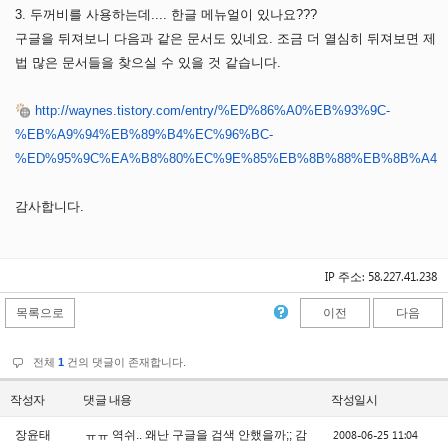
3. 두꺼비를 사용하는데.... 한글 메뉴얼이 있나요???
구글을 뒤져보니 다음과 같은 문서도 있네요. 조금 더 열심히 뒤져보면 제
법 많은 문서들을 찾으실 수 있을 것 같습니다.
http://waynes.tistory.com/entry/%ED%86%A0%EB%93%9C-
%EB%A9%94%EB%89%B4%EC%96%BC-
%ED%95%9C%EA%B8%80%EC%9E%85%EB%8B%88%EB%8B%A4
감사합니다.
IP 주소: 58.227.41.238
목록으로
이전
다음
전체
1
건의 댓글이 존재합니다.
작성자
댓글 내용
작성일시
2008-06-25 11:04
장윤태
ㅠㅠ 역쉬.. 왜난 구글을 검색 안했을까;; 감