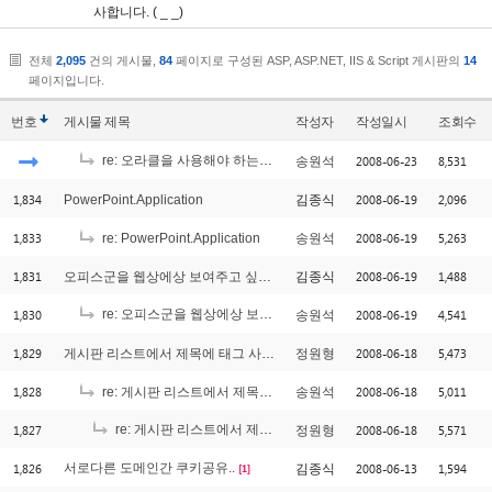
사합니다. ( _ _)
전체
2,095
건의 게시물,
84
페이지로 구성된 ASP, ASP.NET, IIS & Script 게시판의
14
페이지입니다.
번호
게시물
제목
작성자
작성일시
조회수
re: 오라클을 사용해야 하는데요..!! 시퀄서버에 익숙해져 있어서;;
2008-06-23
8,531
송원석
[1]
1,834
2008-06-19
2,096
PowerPoint.Application
김종식
1,833
2008-06-19
5,263
re: PowerPoint.Application
송원석
1,831
2008-06-19
1,488
오피스군을 웹상에상 보여주고 싶어요..
김종식
1,830
re: 오피스군을 웹상에상 보여주고 싶어요..
2008-06-19
4,541
송원석
[2]
1,829
2008-06-18
5,473
게시판 리스트에서 제목에 태그 사용했을경우 ... 나오게 하는 부분에서요
정원형
1,828
2008-06-18
5,011
re: 게시판 리스트에서 제목에 태그 사용했을경우 ... 나오게 하는 부분에서요
송원석
1,827
re: 게시판 리스트에서 제목에 태그 사용했을경우 ... 나오게 하는 부분에서요
2008-06-18
5,571
정원형
1,826
서로다른 도메인간 쿠키공유..
2008-06-13
1,594
김종식
[1]