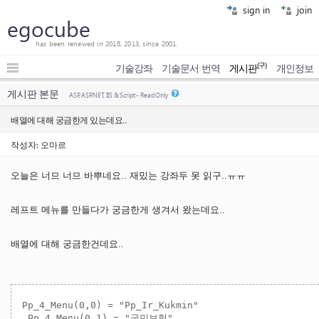
sign in
join
egocube
has been renewed in 2018, 2013, since 2001.
(구)
기술강좌
기술문서 번역
게시판
개인정보
게시판 본문
ASP, ASP.NET, IIS & Script - Read Only
배열에 대해 궁금한게 있는데요..
작성자: 오마르
오늘은 너므 너므 바뿌네요.. 재밌는 강좌두 못 읽구..ㅠㅠ
레프트 메뉴를 만들다가 궁금한게 생겨서 왔는데요..
배열에 대해 궁금한건데요..
Pp_4_Menu(0,0) = "Pp_Ir_Kukmin"

 Pp_4_Menu(0,1) = "국민보험"
