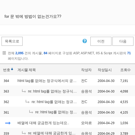
for 문 밖에 방법이 없는건가요??
목록으로
이전
다음
전체
2,095
건의 게시물,
84
페이지로 구성된 ASP, ASP.NET, IIS & Script 게시판의
71
페이지입니다.
번호
게시물
제목
작성자
작성일시
조회수
364
2004-04-30
7,191
html tag를 없애는 정규식에서의 궁금증
전C
363
2004-04-30
4,098
re: html tag를 없애는 정규식에서의 궁금증
송원석
362
2004-04-30
4,535
re: html tag를 없애는 정규식에서의 궁금증
전C
361
re: html tag를 없애는 정규식에서의 궁금증
2004-04-30
4,105
송원석
[1]
2004-04-29
1,036
배열에 대해 궁금한게 있는데요..
오마르
359
re: 배열에 대해 궁금한게 있는데요..
2004-04-29
3,789
송원석
[1]