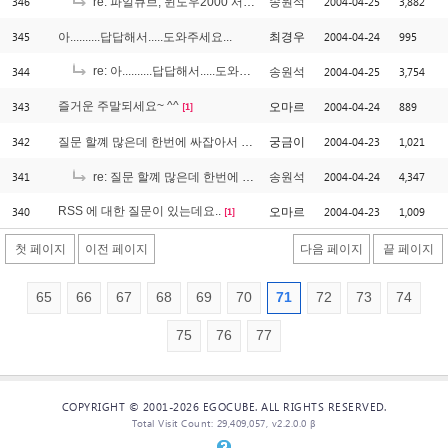
346
2004-04-25
3,882
re: 파일큐브, 윈도우2000 서버와 윈도우XP에서의 차이점은?
송원석
345
2004-04-24
995
아..........답답해서.....도와주세요...
최경우
344
re: 아..........답답해서.....도와주세요...
2004-04-25
3,754
송원석
[1]
343
즐거운 주말되세요~ ^^
2004-04-24
889
오마르
[1]
342
2004-04-23
1,021
질문 할꼐 많은데 한번에 싸잡아서 작성합니다.
궁금이
341
2004-04-24
4,347
re: 질문 할꼐 많은데 한번에 싸잡아서 작성합니다.
송원석
340
RSS 에 대한 질문이 있는데요..
2004-04-23
1,009
오마르
[1]
첫 페이지
이전 페이지
다음 페이지
끝 페이지
65
66
67
68
69
70
71
72
73
74
75
76
77
COPYRIGHT © 2001-2026 EGOCUBE. ALL RIGHTS RESERVED.
Total Visit Count: 29,409,057, v2.2.0.0 β