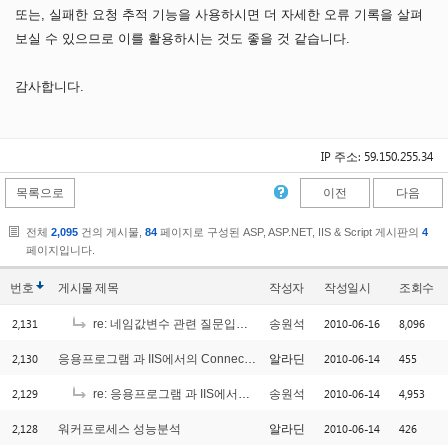
또는, 실패한 요청 추적 기능을 사용하시면 더 자세한 오류 기록을 살펴
보실 수 있으므로 이를 활용하시는 것도 좋을 것 같습니다.
감사합니다.
IP 주소: 59.150.255.34
목록으로
이전
다음
전체
2,095
건의 게시물,
84
페이지로 구성된 ASP, ASP.NET, IIS & Script 게시판의
4
페이지입니다.
번호
게시물
제목
작성자
작성일시
조회수
2,131
2010-06-16
8,096
re: 네임값변수 관련 질문입니다.
송원석
2,130
2010-06-14
455
응용프로그램 과 IIS에서의 Connection Count?
알라딘
2,129
2010-06-14
4,953
re: 응용프로그램 과 IIS에서의 Connection Count?
송원석
2,128
2010-06-14
426
워커프로세스 성능분석
알라딘