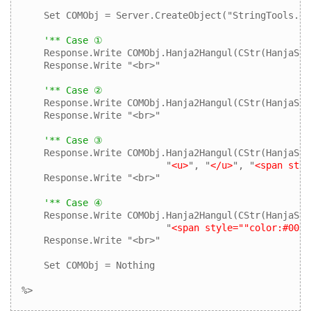
    Set COMObj = Server.CreateObject("StringTools.Ha
'** Case ①
    Response.Write COMObj.Hanja2Hangul(CStr(HanjaStr
    Response.Write "<br>"

'** Case ②
    Response.Write COMObj.Hanja2Hangul(CStr(HanjaStr
    Response.Write "<br>"

'** Case ③
    Response.Write COMObj.Hanja2Hangul(CStr(HanjaStr
                          "
<u>
", "
</u>
", "
<span styl
    Response.Write "<br>"

'** Case ④
    Response.Write COMObj.Hanja2Hangul(CStr(HanjaStr
                          "
<span style=""color:#00F;
    Response.Write "<br>"

    Set COMObj = Nothing

%>