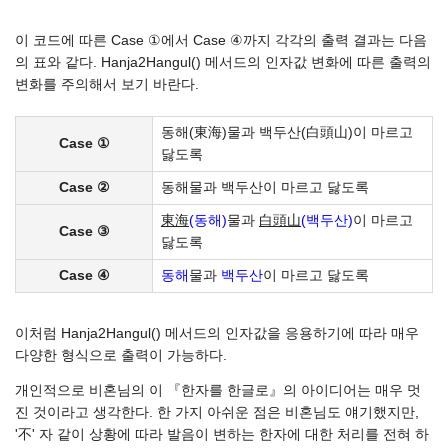
이 코드에 따른 Case ①에서 Case ④까지 각각의 출력 결과는 다음
의 표와 같다. Hanja2Hangul() 메서드의 인자값 변화에 따른 출력의
변화를 주의해서 보기 바란다.
동해(東海)물과 백두산(白頭山)이 마르고
Case ①
닳도록
Case ②
동해물과 백두산이 마르고 닳도록
東海
(동해)
물과
白頭山
(백두산)
이 마르고
Case ③
닳도록
Case ④
동해
물과
백두산
이 마르고 닳도록
이처럼 Hanja2Hangul() 메서드의 인자값을 응용하기에 따라 매우
다양한 형식으로 출력이 가능하다.
개인적으로 비혼님의 이 『한자를 한글로』의 아이디어는 매우 멋
진 것이라고 생각한다. 한 가지 아쉬운 점은 비혼님도 얘기했지만,
'不' 자 같이 상황에 따라 발음이 변하는 한자에 대한 처리를 전혀 하