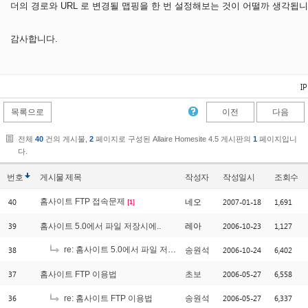
더의 경로와 URL 로 변경될 맵핑을 한 번 설정해보는 것이 어떨까 생각됩니다
감사합니다.
I
목록으로
이전
다음
전체
40
건의 게시물,
2
페이지로 구성된 Allaire Homesite 4.5 게시판의
1
페이지입니
다.
번호
게시물
제목
작성자
작성일시
조회수
40
홈사이트 FTP 접속문제
2007-01-18
1,691
네오
[1]
39
2006-10-23
1,127
홈사이트 5.0에서 파일 저장시에..
레아
38
re: 홈사이트 5.0에서 파일 저장시에..
2006-10-24
6,402
송원석
[1]
37
2006-05-27
6,558
홈사이트 FTP 이용법
초보
36
2006-05-27
6,337
re: 홈사이트 FTP 이용법
송원석