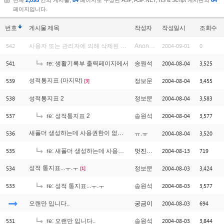
전체
2,095
건의 게시물,
84
페이지로 구성된 ASP, ASP.NET, IIS & Script 게시판의
64
페이지입니다.
번호
게시물
제목
작성자
작성일시
조회수
542
2004-09-01
0
사용자 또는 관리자에 의해 삭제된 글입니다.
Anonymous
541
2004-08-04
3,525
re: 생활기록부 출력페이지에서
송원석
539
성적통지표 (마지막)
2004-08-04
3,455
정보문
[3]
538
2004-08-04
3,583
성적통지표 2
정보문
537
2004-08-04
3,577
re: 성적통지표 2
송원석
536
새폴더 생성하는데 사용권한이 없대요...
2004-08-04
3,520
ㅠ.ㅠ
[1]
535
2004-08-13
719
re: 새폴더 생성하는데 사용권한이 없대요...
멋진혀니
534
성적 통지표...ㅜ.ㅜ
2004-08-03
3,424
정보문
[1]
533
2004-08-03
3,577
re: 성적 통지표...ㅜ.ㅜ
송원석
2004-08-03
694
오랜만 입니다..
궁금이
531
2004-08-03
3,844
re: 오랜만 입니다..
송원석