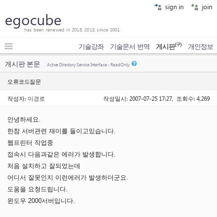
sign in
join
egocube
has been renewed in 2018, 2013, since 2001.
(구)
기술강좌
기술문서 번역
게시판
개인정보
게시판 본문
Active Directory Service Interface - Read Only
오류코드질문
작성자:
이경로
작성일시: 2007-07-25 17:27, 조회수: 4,269
안녕하세요.
한참 서버관련 재미를 들이고있습니다.
웹프린터 작업중
접속시 다음과같은 에러가 발생합니다.
처음 설치하고 잘되었는데
어디서 잘못인지 이런에러가 발생하더군요.
도움을 요청드립니다.
윈도우 2000서버입니다.