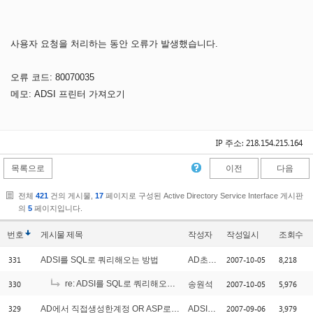
사용자 요청을 처리하는 동안 오류가 발생했습니다.
오류 코드: 80070035
메모: ADSI 프린터 가져오기
IP 주소: 218.154.215.164
목록으로
이전
다음
전체
421
건의 게시물,
17
페이지로 구성된 Active Directory Service Interface 게시판
의
5
페이지입니다.
번호
게시물
제목
작성자
작성일시
조회수
331
2007-10-05
8,218
ADSI를 SQL로 쿼리해오는 방법
AD초보운전
330
re: ADSI를 SQL로 쿼리해오는 방법
2007-10-05
5,976
송원석
[1]
329
2007-09-06
3,979
AD에서 직접생성한계정 OR ASP로 짜여진 관리자페이지에서 생성한계정..
ADSI초보