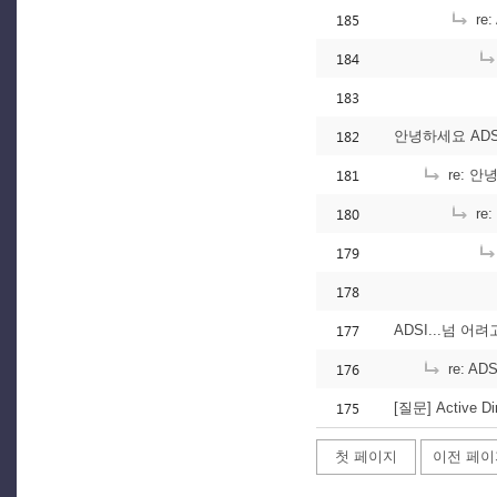
185
re
184
183
182
181
re: 안
180
re:
179
178
177
ADSI...넘 어
176
re: A
175
[질문] Active
첫 페이지
이전 페이