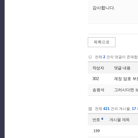
감사합니다.
목록으로
전체
2
건의 댓글이 존재합
작성자
댓글 내용
302
계정 암호 부
송원석
그러시다면 보
전체
421
건의 게시물,
17
번호
게시물
제목
199