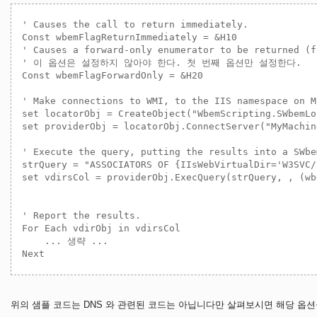
' Causes the call to return immediately.

Const wbemFlagReturnImmediately = &H10 

' Causes a forward-only enumerator to be returned (fa
' 이 옵션은 설정하지 않아야 한다. 첫 번째 옵션만 설정한다.

Const wbemFlagForwardOnly = &H20 

' Make connections to WMI, to the IIS namespace on M
set locatorObj = CreateObject("WbemScripting.SWbemLoc
set providerObj = locatorObj.ConnectServer("MyMachin
' Execute the query, putting the results into a SWbe
strQuery = "ASSOCIATORS OF {IIsWebVirtualDir='W3SVC/
set vdirsCol = providerObj.ExecQuery(strQuery, , (wb
                                                    
' Report the results. 

For Each vdirObj in vdirsCol

    ... 생략 ...

위의 샘플 코드는 DNS 와 관련된 코드는 아닙니다만 살펴보시면 해당 옵