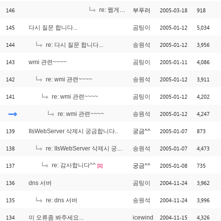
146
re: 웹게시판을 만드는데, 로그인정보를 서버로 계정으로 부터 얻어올려고합니다.
2005-03-18
918
부푸러
145
2005-01-12
5,034
다시 질문 합니다...
곰팅이
144
2005-01-12
3,956
re: 다시 질문 합니다...
송원석
143
2005-01-11
4,086
wmi 관련~~~~
곰팅이
142
2005-01-12
3,911
re: wmi 관련~~~~
송원석
141
2005-01-12
4,202
re: wmi 관련~~~~
곰팅이
2005-01-12
4,247
re: wmi 관련~~~~
송원석
139
2005-01-07
873
IIsWebServer 삭제시 궁금합니다..
궁금^^
138
2005-01-07
4,473
re: IIsWebServer 삭제시 궁금합니다..
송원석
137
re: 감사합니다^^
2005-01-08
735
궁금^^
[1]
136
2004-11-24
3,962
dns 서버
곰팅이
135
2004-11-24
3,996
re: dns 서버
송원석
134
2004-11-15
4,326
이 오류좀 봐주세요...
icewind