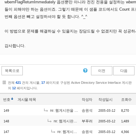
wbemFlagReturnImmediately 옵션뿐만 아니라 전진 전용을 설정하는 w
들이 피해야만 하는 옵션이죠. 그렇기 때문에 이 샘플 코드에서도 Count 
번째 옵션은 빼고 설정하셔야 할 듯 합니다. ^_^
이 방법으로 문제를 해결하실 수 있을지는 장담드릴 수 없겠지만 꼭 성공하
감사합니다.
목록으로
이전
다음
전체
421
건의 게시물,
17
페이지로 구성된 Active Directory Service Interface 게시판
의
12
페이지입니다.
번호
게시물
제목
작성자
작성일시
조회수
149
2005-03-12
8,270
re: 웹게시판을 만드는데, 로그인정보를 서버로 계정으로 부터 얻어올려고합니다.
송원석
148
2005-03-12
1,489
re: 웹게시판을 만드는데, 로그인정보를 서버로 계정으로 부터 얻어올려고합니다.
부푸러
147
2005-03-12
4,366
re: 웹게시판을 만드는데, 로그인정보를 서버로 계정으로 부터 얻어올려고합니다.
송원석