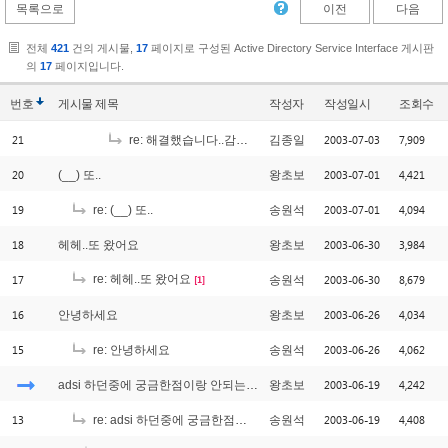
목록으로
이전
다음
전체
421
건의 게시물,
17
페이지로 구성된 Active Directory Service Interface 게시판
의
17
페이지입니다.
번호
게시물
제목
작성자
작성일시
조회수
21
2003-07-03
7,909
re: 해결했습니다..감사합니다 !!!!!
김종일
20
2003-07-01
4,421
(__) 또..
왕초보
19
2003-07-01
4,094
re: (__) 또..
송원석
18
2003-06-30
3,984
헤헤..또 왔어요
왕초보
17
re: 헤헤..또 왔어요
2003-06-30
8,679
송원석
[1]
16
2003-06-26
4,034
안녕하세요
왕초보
15
2003-06-26
4,062
re: 안녕하세요
송원석
2003-06-19
4,242
adsi 하던중에 궁금한점이랑 안되는게 있어요
왕초보
13
2003-06-19
4,408
re: adsi 하던중에 궁금한점이랑 안되는게 있어요
송원석