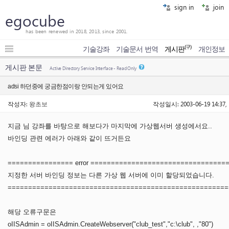
sign in
join
egocube
has been renewed in 2018, 2013, since 2001.
(구)
기술강좌
기술문서 번역
게시판
개인정보
게시판 본문
Active Directory Service Interface - Read Only
adsi 하던중에 궁금한점이랑 안되는게 있어요
작성자:
왕초보
작성일시: 2003-06-19 14:37,
지금 님 강좌를 바탕으로 해보다가 마지막에 가상웹서버 생성에서요..
바인딩 관련 에러가 아래와 같이 뜨거든요
================ error =================================
지정한 서버 바인딩 정보는 다른 가상 웹 서버에 이미 할당되었습니다.
======================================================
해당 오류구문은
oIISAdmin = oIISAdmin.CreateWebserver("club_test","c:\club", ,"80")