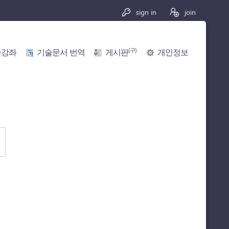
sign in
join
(구)
술강좌
기술문서 번역
게시판
개인정보