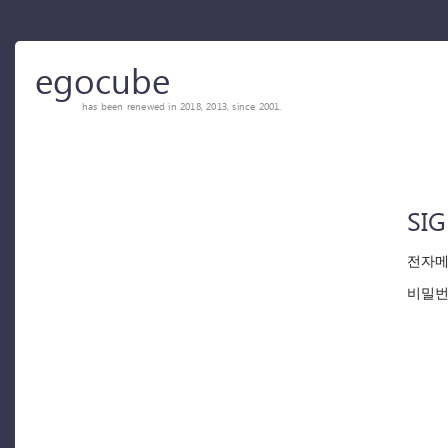
egocube
has been renewed in 2018, 2013, since 2001.
SIG
전자메
비밀