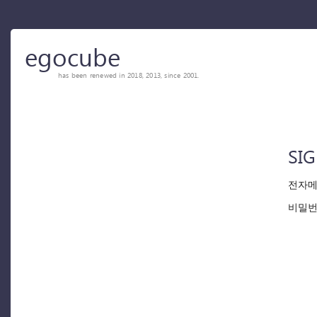
egocube
has been renewed in 2018, 2013, since 2001.
SIG
전자메
비밀