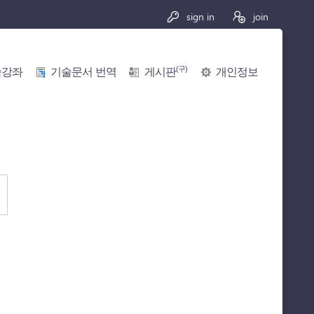
sign in
join
(구)
술강좌
기술문서 번역
게시판
개인정보