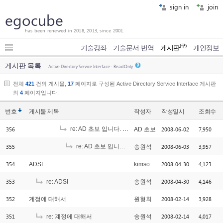
sign in
join
egocube
has been renewed in 2018, 2013, since 2001.
(구)
기술강좌
기술문서 번역
게시판
개인정보
게시판 목록
Active Directory Service Interface - Read Only
전체
421
건의 게시물,
17
페이지로 구성된 Active Directory Service Interface 게시판
의
4
페이지입니다.
번호
게시물
제목
작성자
작성일시
조회수
356
re: AD 초보 입니다. 궁금한점이 있어서 ...
2008-06-02
7,950
AD 초보
[2]
355
re: AD 초보 입니다. 궁금한점이 있어 ...
2008-06-03
3,957
송원석
[1]
354
2008-04-30
4,123
ADSI
kimsoyoung
353
2008-04-30
4,146
re: ADSI
송원석
352
2008-02-14
3,928
계정에 대해서
원형희
351
2008-02-14
4,017
re: 계정에 대해서
송원석